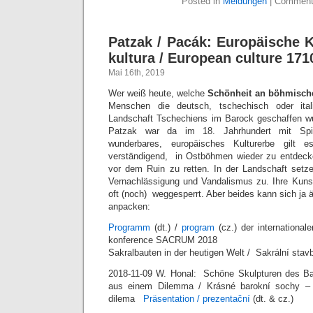
Posted in
Meldungen
|
Comment
Patzak / Pacák: Europäische K
kultura / European culture 171
Mai 16th, 2019
Wer weiß heute, welche
Schönheit an böhmische
Menschen die deutsch, tschechisch oder ital
Landschaft Tschechiens im Barock geschaffen wu
Patzak war da im 18. Jahrhundert mit Spitz
wunderbares, europäisches Kulturerbe gilt 
verständigend, in Ostböhmen wieder zu entdec
vor dem Ruin zu retten. In der Landschaft setz
Vernachlässigung und Vandalismus zu. Ihre Kuns
oft (noch) weggesperrt. Aber beides kann sich ja
anpacken:
Programm
(dt.) /
program
(cz.) der international
konference SACRUM 2018
Sakralbauten in der heutigen Welt / Sakrální sta
2018-11-09 W. Honal: Schöne Skulpturen des B
aus einem Dilemma / Krásné barokní sochy –
dilema
Präsentation / prezentační
(dt. & cz.)