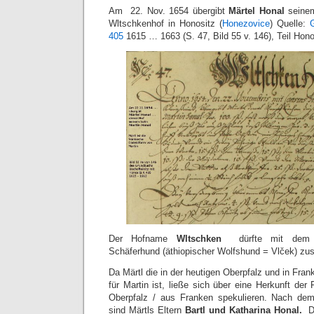
Am 22. Nov. 1654 übergibt
Märtel Honal
seine
Wltschkenhof in Honositz (
Honezovice
) Quelle:
405
1615 … 1663 (S. 47, Bild 55 v. 146), Teil Hono
Der Hofname
Wltschken
dürfte mit dem t
Schäferhund (äthiopischer Wolfshund = Vlček) 
Da Märtl die in der heutigen Oberpfalz und in Fra
für Martin ist, ließe sich über eine Herkunft der
Oberpfalz / aus Franken spekulieren. Nach d
sind Märtls Eltern
Bartl und Katharina Honal.
D