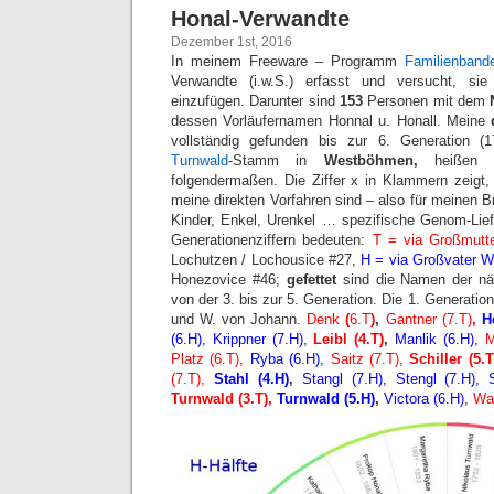
Honal-Verwandte
Dezember 1st, 2016
In meinem Freeware – Programm
Familienband
Verwandte (i.w.S.) erfasst und versucht, sie
einzufügen. Darunter sind
153
Personen mit dem
N
dessen Vorläufernamen Honnal u. Honall. Meine
d
vollständig gefunden bis zur 6. Generation 
Turnwald
-Stamm in
Westböhmen,
heißen in
folgendermaßen. Die Ziffer x in Klammern zeigt,
meine direkten Vorfahren sind – also für meinen 
Kinder, Enkel, Urenkel … spezifische Genom-Lie
Generationenziffern bedeuten:
T = via Großmutte
Lochutzen / Lochousice #27,
H = via Großvater W
Honezovice #46;
gefettet
sind die Namen der nä
von der 3. bis zur 5. Generation. Die 1. Generatio
und W. von Johann.
Denk
(
6.T
)
,
Gantner (7.T)
,
H
(6.H), Krippner (7.H)
,
Leibl (4.T)
,
Manlik (6.H),
M
Platz (6.T),
Ryba (6.H)
,
Saitz (7.T),
Schiller (5.
(7.T),
Stahl (4.H)
,
Stangl (7.H), Stengl (7.H), 
Turnwald (3.T),
Turnwald (5.H)
,
Victora (6.H)
,
Wat