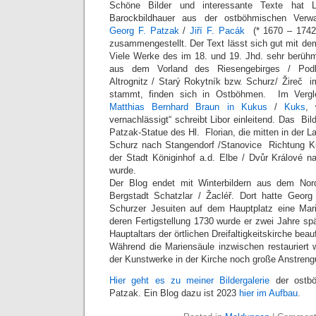
Schöne Bilder und interessante Texte hat
Barockbildhauer aus der ostböhmischen Verwa
Georg F. Patzak
/
Jiří F. Pacák
(* 1670 – 174
zusammengestellt. Der Text lässt sich gut mit d
Viele Werke des im 18. und 19. Jhd. sehr berüh
aus dem Vorland des Riesengebirges / Podk
Altrognitz / Starý Rokytník bzw. Schurz/ Žireč i
stammt, finden sich in Ostböhmen. Im Vergl
Matthias Bernhard Braun in Kukus
/
Kuks
, 
vernachlässigt“ schreibt Libor einleitend. Das Bild
Patzak-Statue des Hl. Florian, die mitten in der
Schurz nach Stangendorf /Stanovice Richtung K
der Stadt Königinhof a.d. Elbe / Dvůr Králové 
wurde.
Der Blog endet mit Winterbildern aus dem No
Bergstadt Schatzlar / Žacléř. Dort hatte Georg
Schurzer Jesuiten auf dem Hauptplatz eine Mar
deren Fertigstellung 1730 wurde er zwei Jahre sp
Hauptaltars der örtlichen Dreifaltigkeitskirche beauf
Während die Mariensäule inzwischen restauriert w
der Kunstwerke in der Kirche noch große Anstreng
Hier geht es zu meiner Bildergalerie
der ostböh
Patzak. Ein Blog dazu ist 2023
hier im Aufbau
.