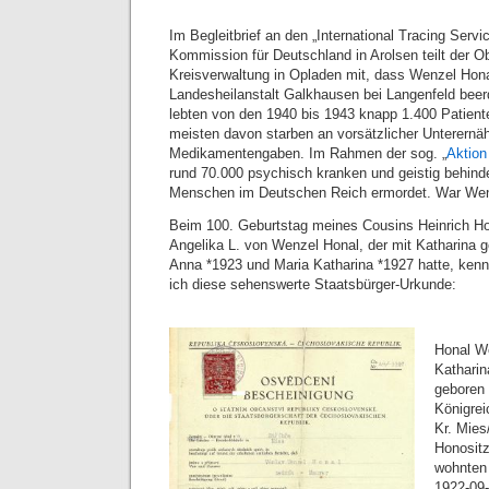
Im Begleitbrief an den „International Tracing Servic
Kommission für Deutschland in Arolsen teilt der Ob
Kreisverwaltung in Opladen mit, dass Wenzel Hona
Landesheilanstalt Galkhausen bei Langenfeld beer
lebten von den 1940 bis 1943 knapp 1.400 Patient
meisten davon starben an vorsätzlicher Unterernä
Medikamentengaben. Im Rahmen der sog. „
Aktion
rund 70.000 psychisch kranken und geistig behind
Menschen im Deutschen Reich ermordet. War Wen
Beim 100. Geburtstag meines Cousins Heinrich Hon
Angelika L. von Wenzel Honal, der mit Katharina g
Anna *1923 und Maria Katharina *1927 hatte, kenn
ich diese sehenswerte Staatsbürger-Urkunde:
Honal W
Katharin
geboren
Königre
Kr. Mies
Honositz
wohnten
1922-09