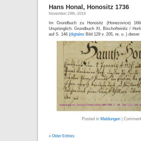
Hans Honal, Honositz 1736
November 29th, 2016
Im Grundbuch zu Honositz (Honezovice) 1666
Ursprünglich: Grundbuch XI, Bischofteinitz / Hor
auf S. 146 (
digtales
Bild 129 v. 205, re. u. ) diese
Posted in
Meldungen
|
Comment
« Older Entries