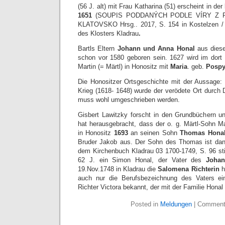
(56 J. alt) mit Frau Katharina (51) erscheint in der
1651
(SOUPIS PODDANÝCH PODLE VÍRY Z R
KLATOVSKO Hrsg.. 2017, S. 154 in Kostelzen / K
des Klosters Kladrau
.
Bartls Eltern
Johann und Anna Honal
aus dies
schon vor 1580 geboren sein. 1627 wird im dort
Martin (= Märtl) in Honositz mit
Maria
. geb.
Posp
Die Honositzer Ortsgeschichte mit der Aussage: 
Krieg (1618- 1648) wurde der verödete Ort durch 
muss wohl umgeschrieben werden.
Gisbert Lawitzky forscht in den Grundbüchern u
hat herausgebracht, dass der o. g. Märtl-Sohn M
in Honositz
1693
an seinen Sohn
Thomas Hona
Bruder Jakob aus. Der Sohn des Thomas ist dan
dem Kirchenbuch Kladrau 03 1700-1749, S. 96 sti
62 J. ein Simon Honal, der Vater des
Joha
19.Nov.1748 in Kladrau die
Salomena Richterin
h
auch nur die Berufsbezeichnung des Vaters ein
Richter Victora bekannt, der mit der Familie Honal
Posted in
Meldungen
|
Comment