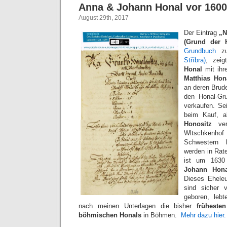
Anna & Johann Honal vor 1600
August 29th, 2017
Der Eintrag
„N
(Grund der 
Grundbuch
zu
Stříbra)
, zei
Honal
mit ih
Matthias Hon
an deren Brud
den Honal-Gr
verkaufen. Se
beim Kauf, 
Honositz
verh
Wltschkenhof
Schwestern
L
werden in Rat
ist um 1630
Johann Hona
Dieses Ehele
sind sicher
geboren, lebt
nach meinen Unterlagen die bisher
frühesten
böhmischen Honals
in Böhmen.
Mehr dazu hier.