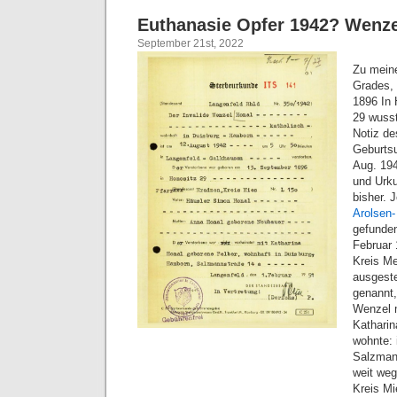
Euthanasie Opfer 1942? Wenze
September 21st, 2022
Zu meine
Grades, 
1896 In 
29 wusst
Notiz de
Geburtsu
Aug. 194
und Urku
bisher. 
Arolsen-
gefunden
Februar 
Kreis M
ausgeste
genannt,
Wenzel m
Katharin
wohnte: 
Salzmann
weit weg
Kreis Mi