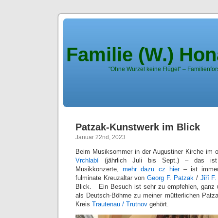
Familie (W.) Ho
"Ohne Wurzel keine Flügel" – Familienfor
Patzak-Kunstwerk im Blick
Januar 22nd, 2023
Beim Musiksommer in der Augustiner Kirche im
Vrchlabí
(jährlich Juli bis Sept.) – das ist
Musikkonzerte,
mehr dazu cz hier
– ist immer
fulminate Kreuzaltar von
Georg F. Patzak
/
Jiří 
Blick. Ein Besuch ist sehr zu empfehlen, ganz 
als Deutsch-Böhme zu meiner mütterlichen Patz
Kreis
Trautenau / Trutnov
gehört.