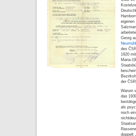
Kostelze
Deutschl
Hamborn
eigenen 
Salzmann
arbeitet
Georg a
Neumühl
des ČSR
1920 mit
Maria-19
Staatsb
beschei
Bezirksh
der ČSR
Warum w
das 1930
bestätig
als psyc
noch ei
nichtdeu
Staatsan
Rassenw
doppelt 