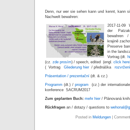
Denn, nur wer sie sehen kann und kennt, kann si
Nachwelt bewahren:
2017-11-09 
der Patza
bewahren / 
krajině zacho
Preserve bar
in the landsc
Vortrag (dt.
h
(cz.
zde prosím
) / speech, edited (engl.
click here
( Vortrag
Gliederung hier
/ přednáška
rozvržen
Präsentation / prezentační
(dt. & cz.)
Programm
(dt.) /
program
(cz.) der international
konference SACRUM2017
Zum geplanten Buch:
mehr hier
/ Plánovaná kni
Rückfragen
an / dotazy / questions to
wehonal@g
Posted in
Meldungen
|
Comment