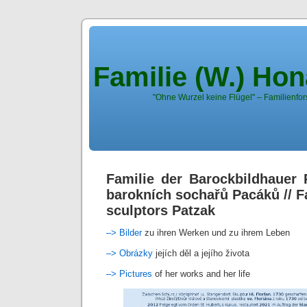
Familie (W.) Ho
"Ohne Wurzel keine Flügel" – Familienfor
Familie der Barockbildhauer 
barokních sochařů Pacáků // F
sculptors Patzak
–> Bilder
zu ihren Werken und zu ihrem Leben
–> Obrázky
jejích děl a jejího života
–> Pictures
of her works and her life