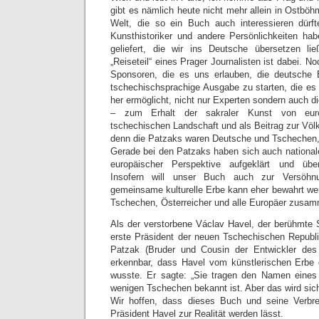
gibt es nämlich heute nicht mehr allein in Ostböh
Welt, die so ein Buch auch interessieren dürf
Kunsthistoriker und andere Persönlichkeiten ha
geliefert, die wir ins Deutsche übersetzen lie
„Reiseteil“ eines Prager Journalisten ist dabei. No
Sponsoren, die es uns erlauben, die deutsche 
tschechischsprachige Ausgabe zu starten, die es
her ermöglicht, nicht nur Experten sondern auch d
– zum Erhalt der sakraler Kunst von eur
tschechischen Landschaft und als Beitrag zur Völ
denn die Patzaks waren Deutsche und Tschechen
Gerade bei den Patzaks haben sich auch nationale
europäischer Perspektive aufgeklärt und üb
Insofern will unser Buch auch zur Versöhn
gemeinsame kulturelle Erbe kann eher bewahrt w
Tschechen, Österreicher und alle Europäer zusam
Als der verstorbene Václav Havel, der berühmte Sc
erste Präsident der neuen Tschechischen Republi
Patzak (Bruder und Cousin der Entwickler des 
erkennbar, dass Havel vom künstlerischen Erbe 
wusste. Er sagte: „Sie tragen den Namen eines 
wenigen Tschechen bekannt ist. Aber das wird sich
Wir hoffen, dass dieses Buch und seine Verbr
Präsident Havel zur Realität werden lässt.