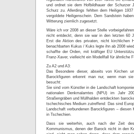
und ordnet sie dem Hofbildhauer der Schurzer 
Schurz zu. Allerdings fehlten dem Heiligen 193
vergoldete Heiligenschein. Dem Sandstein habe
Witterung ziemlich zugesetzt.
Wäre ich vor 2008 an dieser Stelle vorbeigefahren,
nicht entdeckt, denn sie war in den letzten 60 J
Erst die Aktion des privaten, nicht kirchliche
benachbarten Kukus / Kuks legte ihn ab 2008 wied
schaffte der Orden, mit kräftiger EU Unterstütz
Franz-Xaver, vielleicht ein Modellfall für ähnliche 
Zu A2 und A3:
Das Besondere dieser, abseits von Kirchen un
Barockfiguren erkennt man nur, wenn man sie 
besucht:
Sie sind vom Künstler in die Landschaft komponie
nationalen Denkmalamtes (NPU) im Jahr 2
Straßengräben und Müllhalden entdeckten barocken
tschechisches Medium zutreffend: Das sind Europä
Landschaft verbundenen Barockfiguren – diesen K
in Tschechien.
Dass sie weiterhin, auch nach der Zeit de
Kommunismus, denen der Barock nicht in den Kr