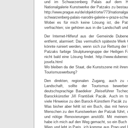
und im Schwarzenberg Palais auf dem Hr
Nationalgalerie Kunstwerke der Patzaks zu bestau
http://www.prague.eu/de/objekt/orte/773/nationalgal
schwarzenberg-palais-narodni-galerie-v-praze-sch
Wobei es für mich keine Lösung ist, die Pa
verfrachten; sie gehören aus in die Landschaft und
Der Internet-Hilferuf aus der Gemeinde Duben
entfernt, alarmiert: Das vermutlich späteste Wer
könnte ruiniert werden, wenn sich zur Rettung der 
Patzaks farbige Skulpturengruppe der Heiligen F
nicht bald eine Lösung findet. http://www.dubenec.
josefa.html
Wo bleiben da der Staat, die Kunstszene mit ihren
Tourismuswerbung?
Den direkten, regionalen Zugang, auch zu 
Landschaft, sollte der Tourismus bewerb
deutschsprachige Baedeker „Reiseführer Tsche
Barockkünstler Jiří František Pacák. Auch im t
viele Hinweise zu den Barock-Künstlern Pacák zu 
Was bisher aber fehlt ist ein Buch, das mit hervo
Menschen zu den Kunstwerken der Patzak führt, da
und nötige Renovierungen anstößt. Mit meinem
habe ich mich auf den Weg gemacht, so ein Buch 
Wien und lebt in Paris, ich komme aus Prag und