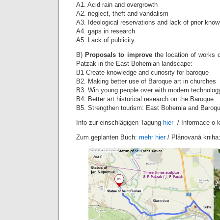
A1. Acid rain and overgrowth
A2. neglect, theft and vandalism
A3. Ideological reservations and lack of prior kno
A4. gaps in research
A5. Lack of publicity.
B)
Proposals to improve
the location of works 
Patzak in the East Bohemian landscape:
B1 Create knowledge and curiosity for baroque
B2. Making better use of Baroque art in churches
B3. Win young people over with modern technolog
B4. Better art historical research on the Baroque
B5. Strengthen tourism: East Bohemia and Baroque
Info zur einschlägigen Tagung
hier
/ Informace o 
Zum geplanten Buch:
mehr hier
/ Plánovaná kniha