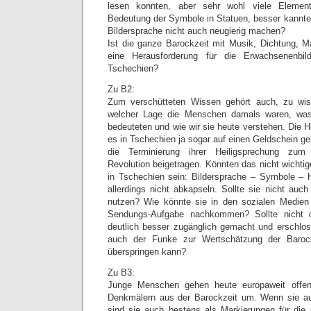
lesen konnten, aber sehr wohl viele Element
Bedeutung der Symbole in Statuen, besser kannten
Bildersprache nicht auch neugierig machen?
Ist die ganze Barockzeit mit Musik, Dichtung, Ma
eine Herausforderung für die Erwachsenenbi
Tschechien?
Zu B2:
Zum verschütteten Wissen gehört auch, zu wis
welcher Lage die Menschen damals waren, was 
bedeuteten und wie wir sie heute verstehen. Die 
es in Tschechien ja sogar auf einen Geldschein ge
die Terminierung ihrer Heiligsprechung zu
Revolution beigetragen. Könnten das nicht wichti
in Tschechien sein: Bildersprache – Symbole – H
allerdings nicht abkapseln. Sollte sie nicht auc
nutzen? Wie könnte sie in den sozialen Medien
Sendungs-Aufgabe nachkommen? Sollte nicht 
deutlich besser zugänglich gemacht und erschlo
auch der Funke zur Wertschätzung der Baroc
überspringen kann?
Zu B3:
Junge Menschen gehen heute europaweit offen 
Denkmälern aus der Barockzeit um. Wenn sie auß
sind sie auch bestens als Markierungen für die