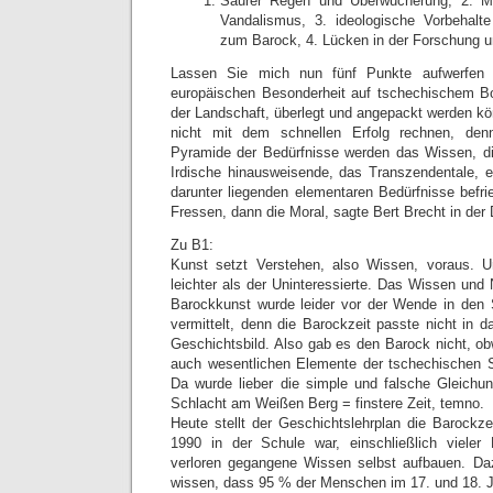
Saurer Regen und Überwucherung, 2. Mi
Vandalismus, 3. ideologische Vorbehalt
zum Barock, 4. Lücken in der Forschung un
Lassen Sie mich nun fünf Punkte aufwerfen 
europäischen Besonderheit auf tschechischem Bo
der Landschaft, überlegt und angepackt werden könn
nicht mit dem schnellen Erfolg rechnen, de
Pyramide der Bedürfnisse werden das Wissen, di
Irdische hinausweisende, das Transzendentale, 
darunter liegenden elementaren Bedürfnisse befri
Fressen, dann die Moral, sagte Bert Brecht in der
Zu B1:
Kunst setzt Verstehen, also Wissen, voraus. Un
leichter als der Uninteressierte. Das Wissen und
Barockkunst wurde leider vor der Wende in den 
vermittelt, denn die Barockzeit passte nicht in da
Geschichtsbild. Also gab es den Barock nicht, obw
auch wesentlichen Elemente der tschechischen S
Da wurde lieber die simple und falsche Gleichun
Schlacht am Weißen Berg = finstere Zeit, temno.
Heute stellt der Geschichtslehrplan die Barockzei
1990 in der Schule war, einschließlich vieler
verloren gegangene Wissen selbst aufbauen. Da
wissen, dass 95 % der Menschen im 17. und 18. Ja