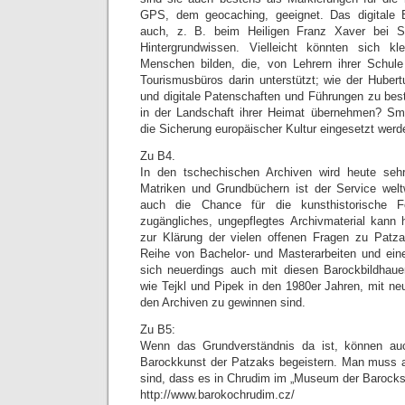
GPS, dem geocaching, geeignet. Das digitale Be
auch, z. B. beim Heiligen Franz Xaver bei Sc
Hintergrundwissen. Vielleicht könnten sich k
Menschen bilden, die, von Lehrern ihrer Schu
Tourismusbüros darin unterstützt; wie der Hubert
und digitale Patenschaften und Führungen zu be
in der Landschaft ihrer Heimat übernehmen? Sma
die Sicherung europäischer Kultur eingesetzt werd
Zu B4.
In den tschechischen Archiven wird heute sehr v
Matriken und Grundbüchern ist der Service welt
auch die Chance für die kunsthistorische F
zugängliches, ungepflegtes Archivmaterial kann h
zur Klärung der vielen offenen Fragen zu Patz
Reihe von Bachelor- und Masterarbeiten und eine
sich neuerdings auch mit diesen Barockbildhaue
wie Tejkl und Pipek in den 1980er Jahren, mit ne
den Archiven zu gewinnen sind.
Zu B5:
Wenn das Grundverständnis da ist, können auc
Barockkunst der Patzaks begeistern. Man muss a
sind, dass es in Chrudim im „Museum der Barocks
http://www.barokochrudim.cz/