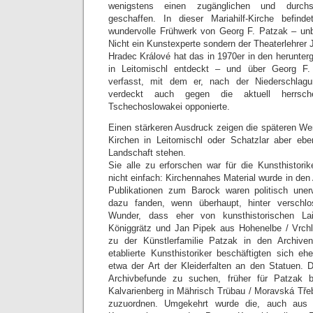
wenigstens einen zugänglichen und durchsi
geschaffen. In dieser Mariahilf-Kirche befin
wundervolle Frühwerk von Georg F. Patzak – unb
Nicht ein Kunstexperte sondern der Theaterlehrer J
Hradec Králové hat das in 1970er in den herunt
in Leitomischl entdeckt – und über Georg F.
verfasst, mit dem er, nach der Niederschlagu
verdeckt auch gegen die aktuell herrsch
Tschechoslowakei opponierte.
Einen stärkeren Ausdruck zeigen die späteren We
Kirchen in Leitomischl oder Schatzlar aber ebe
Landschaft stehen.
Sie alle zu erforschen war für die Kunsthistori
nicht einfach: Kirchennahes Material wurde in den 
Publikationen zum Barock waren politisch une
dazu fanden, wenn überhaupt, hinter verschlo
Wunder, dass eher von kunsthistorischen La
Königgrätz und Jan Pipek aus Hohenelbe / Vrchla
zu der Künstlerfamilie Patzak in den Archive
etablierte Kunsthistoriker beschäftigten sich eh
etwa der Art der Kleiderfalten an den Statuen. 
Archivbefunde zu suchen, früher für Patzak
Kalvarienberg in Mährisch Trübau / Moravská Tře
zuzuordnen. Umgekehrt wurde die, auch aus 