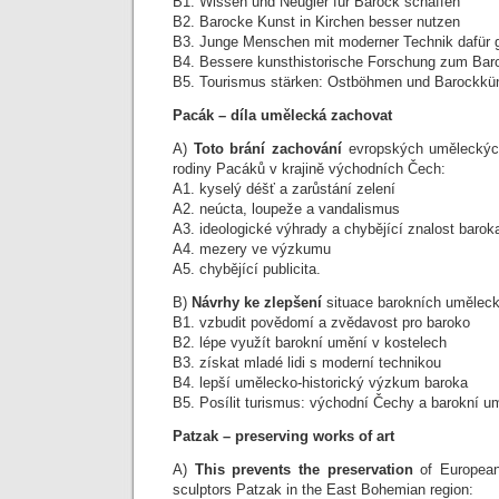
B1. Wissen und Neugier für Barock schaffen
B2. Barocke Kunst in Kirchen besser nutzen
B3. Junge Menschen mit moderner Technik dafür 
B4. Bessere kunsthistorische Forschung zum Bar
B5. Tourismus stärken: Ostböhmen und Barockkün
Pacák – díla umělecká zachovat
A)
Toto brání zachování
evropských uměleckých
rodiny Pacáků v krajině východních Čech:
A1. kyselý déšť a zarůstání zelení
A2. neúcta, loupeže a vandalismus
A3. ideologické výhrady a chybějící znalost barok
A4. mezery ve výzkumu
A5. chybějící publicita.
B)
Návrhy ke zlepšení
situace barokních uměleck
B1. vzbudit povědomí a zvědavost pro baroko
B2. lépe využít barokní umění v kostelech
B3. získat mladé lidi s moderní technikou
B4. lepší umělecko-historický výzkum baroka
B5. Posílit turismus: východní Čechy a barokní u
Patzak – preserving works of art
A)
This prevents the preservation
of European
sculptors Patzak in the East Bohemian region: