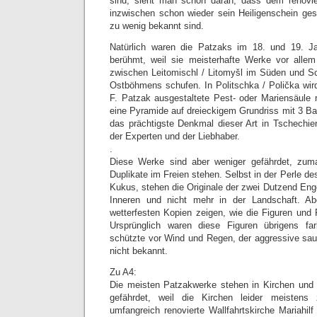
sind, sieht man schon daran, dass dem renovie
inzwischen schon wieder sein Heiligenschein ge
zu wenig bekannt sind.
Natürlich waren die Patzaks im 18. und 19. J
berühmt, weil sie meisterhafte Werke vor all
zwischen Leitomischl / Litomyšl im Süden und Sc
Ostböhmens schufen. In Politschka / Polička wi
F. Patzak ausgestaltete Pest- oder Mariensäule r
eine Pyramide auf dreieckigem Grundriss mit 3 Bal
das prächtigste Denkmal dieser Art in Tschechi
der Experten und der Liebhaber.
.
Diese Werke sind aber weniger gefährdet, zum
Duplikate im Freien stehen. Selbst in der Perle de
Kukus, stehen die Originale der zwei Dutzend Eng
Inneren und nicht mehr in der Landschaft. Ab
wetterfesten Kopien zeigen, wie die Figuren u
Ursprünglich waren diese Figuren übrigens fa
schützte vor Wind und Regen, der aggressive sa
nicht bekannt.
Zu A4:
Die meisten Patzakwerke stehen in Kirchen und 
gefährdet, weil die Kirchen leider meistens 
umfangreich renovierte Wallfahrtskirche Mariahil