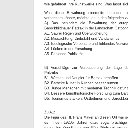
wie gefährdet Ihre Kunstwerke sind. Was lässt sic
Was diese Bewahrung einerseits behindert u
verbessern könnte, möchte ich in den folgenden zw
A) Das behindert die Bewahrung der europ
Barockbildhauer Patzak in der Landschaft Ostböh
A1. Saurer Regen und Überwucherung
A2. Missachtung, Diebstahl und Vandalismus
A3. Ideologische Vorbehalte und fehlendes Vorwi
A4. Lücken in der Forschung
A5. Fehlende Publizität.
B) Vorschläge zur Verbesserung der Lage de
Patzaks:
B1. Wissen und Neugier für Barock schaffen
B2. Barocke Kunst in Kirchen besser nutzen
B3. Junge Menschen mit moderner Technik dafür 
B4. Bessere kunsthistorische Forschung zum Bar
B5. Tourismus stärken: Ostböhmen und Barockkün
Zu A1:
Die Figur des Hl. Franz Xaver an diesen Ort war s
es in den 1920er Jahren dazu sogar prächtige
regionalen Kunstführer von 1937 führte sie Emanu