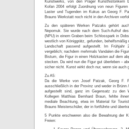
Kunstwerks, von den Prager Kunsthistoriker
Kořan 2004 erfolgt Zuordnung von neun Figuren
Laster und Tugenden im Kukus an Georg F. Pat
Brauns Werkstatt noch nicht in den Archiven verfol
Zu den späteren Werken Patzaks gehört auch
Nepomuk. Sie wurde nach dem Such-Aufruf des
(NPU) in einem Graben beim Schlosspark in Dobs
westlich von Königgrätz, gefunden, behelfsmäßig re
Landschaft passend aufgestellt. Im Frühjahr 
vergeblich; nachdem mehrmals Vandalen die Figur
Bistum, die Figur in einen Holzkasten auf dem ab
stecken. Da wird nun die Figur gut überleben – abe
sicher nicht. Kunst wirkt doch nur, wenn sie auch 
Zu A5:
Da die Werke von Josef Patzak, Georg F. P
ausschließlich in der Provinz und weder in Brünn 
aufgestellt sind, ganz im Gegensatz zu den 
Kollegen Matthias Bernhard Braun, fehlte ihne
mediale Beachtung, etwa im Material für Touris
Brauns Meisterschüler, der in fortführte und übertra
5 Punkte erschweren also die Bewahrung der K
Freien: