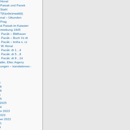
 Honal
n Patzak und Panek
 Stahl
T(h)ur(te)nwald(t)
onal – Urkunden
 Prag
d Patzak im Kataster
ertreibung 1945
 Pacák – Bildhauer
– Pacák – Buch Vz dt
 Pacák – kniha s. cz
 W. Honal
– Pacák: dt 1…4
– Pacák: dt 5…8
– Pacák: dt 9…14
ltin, Elter, Argeny
ungen – translationes -
6
26
26
5
25
 2025
24
r 2023
2023
er 2022
21
9