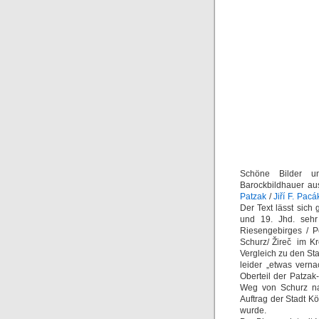
Schöne Bilder u
Barockbildhauer au
Patzak
/
Jiří F. Pac
Der Text lässt sich
und 19. Jhd. sehr
Riesengebirges / P
Schurz/ Žireč im Kr
Vergleich zu den St
leider „etwas verna
Oberteil der Patzak
Weg von Schurz na
Auftrag der Stadt K
wurde.