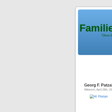
Famili
"Ohne W
Georg F. Patz
Mittwoch, April 28th, 2