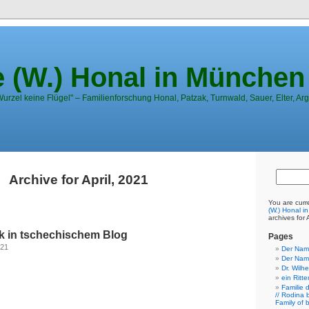
e (W.) Honal in München
urzel keine Flügel" – Familienforschung Honal, Patzak, Turnwald, Sauer, Elter, Arg
Archive for April, 2021
You are curr
(W.) Honal i
archives for 
ak in tschechischem Blog
Pages
021
Der Nam
Der Nam
Dr. Wilh
ein Ritt
Familie 
// Rodina 
Family of 