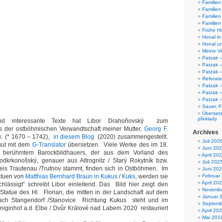
Familien
Familie
Familien
Familien 
Frühe H
Honal in
Honal un
Meine V
Patzak –
Patzak 
Patzak –
Referate
Patzak 
Patzak 
Patzak 
Sauer, Fa
Übersetz
překlady
nd interessante Texte hat Libor Drahoňovský zum
s der ostböhmischen Verwandtschaft meiner Mutter,
Georg F.
Archives
ák
(* 1670 – 1742),
in diesem Blog
(2020) zusammengestellt.
Juli 202
 gut mit dem
G-Translator
übersetzen. Viele Werke des im 18.
Juni 20
 berühmtem Barockbildhauers, der aus dem Vorland des
April 20
odkrkonošský, genauer aus Altrognitz / Starý Rokytník bzw.
Juli 202
eis Trautenau /Trutnov stammt, finden sich in Ostböhmen. Im
Juni 20
atuen von
Matthias Bernhard Braun in Kukus
/
Kuks
, werden sie
Februar
April 20
chlässigt“ schreibt Libor einleitend. Das Bild hier zeigt den
Novembe
-Statue des Hl. Florian, die mitten in der Landschaft auf dem
Januar 
ch Stangendorf /Stanovice Richtung Kukus steht und im
Septemb
öniginhof a.d. Elbe / Dvůr Králové nad Labem 2020 restauriert
April 20
Mai 201