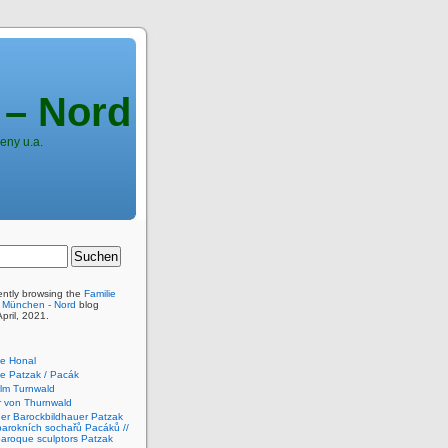
 – Nord
eny u.a.
ently browsing the
Familie
n München - Nord
blog
April, 2021.
e Honal
e Patzak / Pacák
elm Turnwald
er von Thurnwald
der Barockbildhauer Patzak
barokních sochařů Pacáků //
baroque sculptors Patzak