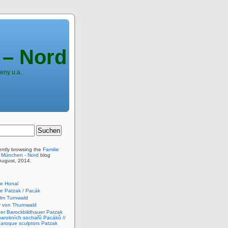
 – Nord
eny u.a.
ently browsing the
Familie
n München - Nord
blog
 August, 2014.
e Honal
e Patzak / Pacák
elm Turnwald
er von Thurnwald
der Barockbildhauer Patzak
barokních sochařů Pacáků //
baroque sculptors Patzak