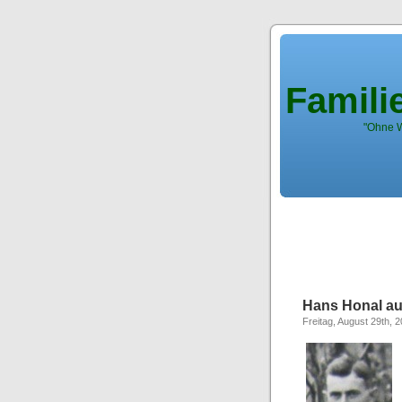
Famili
"Ohne W
Hans Honal au
Freitag, August 29th, 