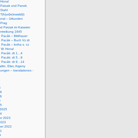
 Honal
n Patzak und Panek
 Stahl
T(h)ur(te)nwald(t)
onal – Urkunden
 Prag
d Patzak im Kataster
ertreibung 1945
 Pacák – Bildhauer
– Pacák – Buch Vz dt
 Pacák – kniha s. cz
 W. Honal
– Pacák: dt 1…4
– Pacák: dt 5…8
– Pacák: dt 9…14
ltin, Elter, Argeny
ungen – translationes -
6
26
26
5
25
 2025
24
r 2023
2023
er 2022
21
9