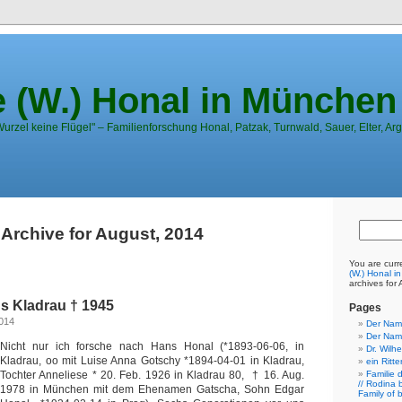
e (W.) Honal in München
urzel keine Flügel" – Familienforschung Honal, Patzak, Turnwald, Sauer, Elter, Arg
Archive for August, 2014
You are curr
(W.) Honal i
archives for
s Kladrau † 1945
Pages
2014
Der Nam
Der Nam
Nicht nur ich forsche nach Hans Honal (*1893-06-06, in
Dr. Wilh
Kladrau, oo mit Luise Anna Gotschy *1894-04-01 in Kladrau,
ein Ritt
Tochter Anneliese * 20. Feb. 1926 in Kladrau 80, † 16. Aug.
Familie 
// Rodina 
1978 in München mit dem Ehenamen Gatscha, Sohn Edgar
Family of 