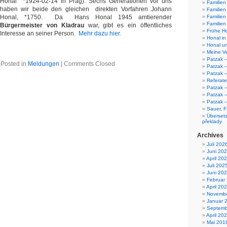
Honal *1924-02-14 in Prag). Sechs Generationen vor uns
Familien
haben wir beide den gleichen direkten Vorfahren Johann
Familie
Honal, *1750. Da Hans Honal 1945 amtierender
Familien
Familien 
Bürgermeister von Kladrau
war, gibt es ein öffentliches
Frühe H
Interesse an seiner Person.
Mehr dazu hier.
Honal in
Honal un
Meine V
Patzak –
Posted in
Meldungen
|
Comments Closed
Patzak 
Patzak –
Referate
Patzak 
Patzak 
Patzak 
Sauer, Fa
Übersetz
překlady
Archives
Juli 202
Juni 20
April 20
Juli 202
Juni 20
Februar
April 20
Novembe
Januar 
Septemb
April 20
Mai 201