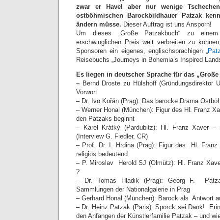
zwar er Havel aber nur wenige Tschechen
ostböhmischen Barockbildhauer Patzak kenn
ändern müsse.
Dieser Auftrag ist uns Ansporn!
Um dieses „Große Patzakbuch“ zu einem
erschwinglichen Preis weit verbreiten zu können,
Sponsoren ein eigenes, englischsprachigen „
Pat
Reisebuchs „Journeys in Bohemia’s Inspired Land
Es liegen in deutscher Sprache für das
„Große
–
Bernd Droste zu Hülshoff (Gründungsdirektor
Vorwort
– Dr. Ivo Kořán (Prag): Das barocke Drama Ostb
– Werner Honal (München): Figur des Hl. Franz X
den Patzaks beginnt
– Karel Krátký (Pardubitz): Hl. Franz Xaver – 
(Interview G. Fiedler, CR)
– Prof. Dr. I. Hrdina (Prag): Figur des Hl. Franz
religiös bedeutend
– P. Miroslav Herold SJ (Olmütz): Hl. Franz Xave
?
– Dr. Tomas Hladik (Prag): Georg F. Patza
Sammlungen der Nationalgalerie in Prag
– Gerhard Honal (München): Barock als Antwort a
– Dr. Heinz Patzak (Paris): Sporck sei Dank! Eri
den Anfängen der Künstlerfamilie Patzak – und w