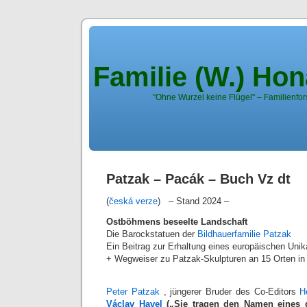
Familie (W.) Ho
"Ohne Wurzel keine Flügel" – Familienfor
Patzak – Pacák – Buch Vz dt
(
česká verze
) – Stand 2024 –
Ostböhmens beseelte Landschaft
Die Barockstatuen der
Bildhauerfamilie Patzak
Ein Beitrag zur Erhaltung eines europäischen Unik
+ Wegweiser zu Patzak-Skulpturen an 15 Orten i
Peter Patzak
, jüngerer Bruder des Co-Editors
H
Václav Havel
(„Sie tragen den Namen eines g