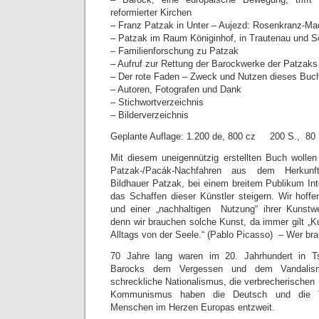
reformierter Kirchen
– Franz Patzak in Unter – Aujezd: Rosenkranz-Ma
– Patzak im Raum Königinhof, in Trautenau und S
– Familienforschung zu Patzak
– Aufruf zur Rettung der Barockwerke der Patzaks
– Der rote Faden – Zweck und Nutzen dieses Buc
– Autoren, Fotografen und Dank
– Stichwortverzeichnis
– Bilderverzeichnis
Geplante Auflage: 1.200 de, 800 cz 200 S., 80 
Mit diesem uneigennützig erstellten Buch wollen
Patzak-/Pacák-Nachfahren aus dem Herkunf
Bildhauer Patzak, bei einem breitem Publikum Int
das Schaffen dieser Künstler steigern. Wir hof
und einer „nachhaltigen Nutzung“ ihrer Kunstw
denn wir brauchen solche Kunst, da immer gilt „
Alltags von der Seele.“ (Pablo Picasso) – Wer bra
70 Jahre lang waren im 20. Jahrhundert in 
Barocks dem Vergessen und dem Vandalis
schreckliche Nationalismus, die verbrecherischen 
Kommunismus haben die Deutsch und die T
Menschen im Herzen Europas entzweit.