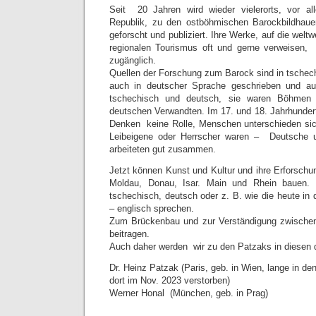
Seit 20 Jahren wird wieder vielerorts, vor a
Republik, zu den ostböhmischen Barockbildhaue
geforscht und publiziert. Ihre Werke, auf die welt
regionalen Tourismus oft und gerne verweisen, 
zugänglich.
Quellen der Forschung zum Barock sind in tschechi
auch in deutscher Sprache geschrieben und au
tschechisch und deutsch, sie waren Böhmen
deutschen Verwandten. Im 17. und 18. Jahrhundert
Denken keine Rolle, Menschen unterschieden sic
Leibeigene oder Herrscher waren – Deutsche 
arbeiteten gut zusammen.
Jetzt können Kunst und Kultur und ihre Erforschu
Moldau, Donau, Isar. Main und Rhein bauen. 
tschechisch, deutsch oder z. B. wie die heute i
– englisch sprechen.
Zum Brückenbau und zur Verständigung zwische
beitragen.
Auch daher werden wir zu den Patzaks in diesen d
Dr. Heinz Patzak (Paris, geb. in Wien, lange in de
dort im Nov. 2023 verstorben)
Werner Honal (München, geb. in Prag)