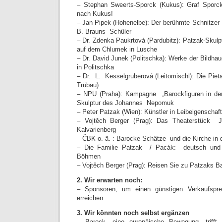
– Stephan Sweerts-Sporck (Kukus): Graf Sporck
nach Kukus!
– Jan Pipek (Hohenelbe): Der berühmte Schnitze
B. Brauns Schüler
– Dr. Zdenka Paukrtová (Pardubitz): Patzak-Skulpt
auf dem Chlumek in Lusche
– Dr. David Junek (Politschka): Werke der Bildha
in Politschka
– Dr. L. Kesselgruberová (Leitomischl): Die Piet
Trübau)
– NPU (Praha): Kampagne „Barockfiguren in de
Skulptur des Johannes Nepomuk
– Peter Patzak (Wien): Künstler in Leibeigenschaft
– Vojtěch Berger (Prag): Das Theaterstück J
Kalvarienberg
– ČBK o. ä. : Barocke Schätze und die Kirche in 
– Die Familie Patzak / Pacák: deutsch und
Böhmen
– Vojtěch Berger (Prag):
Reisen
Sie zu Patzaks B
2. Wir erwarten noch:
– Sponsoren, um einen günstigen Verkaufspre
erreichen
3. Wir könnten noch selbst ergänzen
– Barock, eine europäische Bewegung, triff